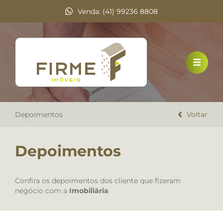
Venda: (41) 99236 8808
HOME
VENDA
LOCAÇÃO
Depoimentos
DOCUMENTOS
Voltar
A FIRME IMÓVEIS
Depoimentos
TRABALHE CONOSCO
Confira os depoimentos dos cliente que fizeram
DEPOIMENTOS
negócio com a
Imobiliária
CONTATO