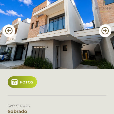
CANAL DE ÉTICA
Favoritos
Cadastre seu imóvel
Área do Cliente
Geral: (41) 3022 2400
Locação: (41) 3022 2400
FOTOS
Ref.: S110426
Sobrado